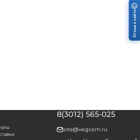
Отзыв о сайте
8(3012) 565-025
латы
site@vegosm.ru
ставки