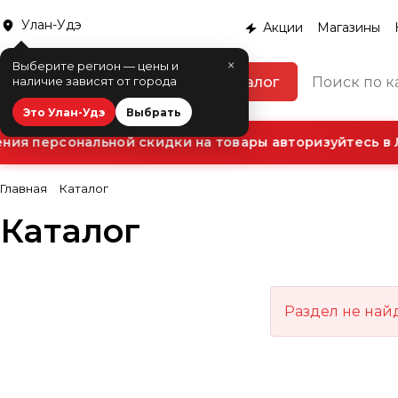
Улан-Удэ
Акции
Магазины
×
Выберите регион — цены и
Каталог
наличие зависят от города
Это Улан-Удэ
Выбрать
ия персональной скидки на товары авторизуйтесь в 
Главная
Каталог
Каталог
Раздел не най