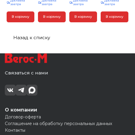
Доставка
Доставка
Доставка
Доставка
Вт, (_6_)
нерж.стал,
Вт, (_6_)
стакан 700
завтра
завтра
завтра
завтра
пласт.корп(_1_)
мл(_1_)
В корзину
В корзину
В корзину
В корзину
Назад к списку
Связаться с нами
О компании
Договор-оферта
Соглашение на обработку персональных данных
Контакты