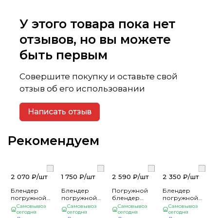
У этого товара пока нет
отзывов, но вы можете
быть первым
Совершите покупку и оставьте свой
отзыв об его использовании
Написать отзыв
Рекомендуем
2 070 ₽/
шт
1 750 ₽/
шт
2 590 ₽/
шт
2 350 ₽/
шт
Блендер
Блендер
Погружной
Блендер
погружной
погружной
блендер
погружной
BRAYER
BRAYER, 800
BRAYER
BRAYER
Самовывоз
Самовывоз
Самовывоз
Самовывоз
1243BR, 800
сегодня
Вт, ножи ииз
сегодня
1253BR , 800
сегодня
1250BR 800 Вт
сегодня