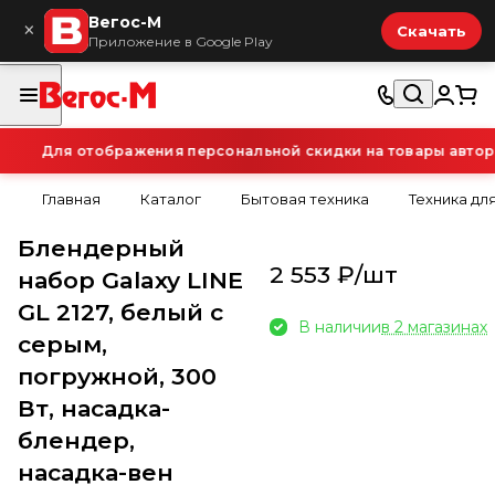
Вегос-М
×
Скачать
Приложение в Google Play
Для отображения персональной скидки на товары авториз
Главная
Каталог
Бытовая техника
Техника для
Блендерный
2 553 ₽/
шт
набор Galaxy LINE
GL 2127, белый с
В наличии
в 2 магазинах
серым,
погружной, 300
Вт, насадка-
блендер,
насадка-вен