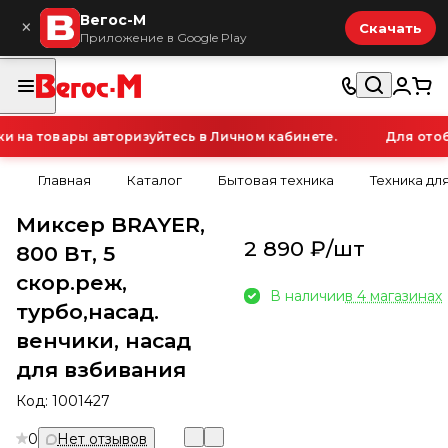
Вегос-М
×
Скачать
Приложение в Google Play
на товары авторизуйтесь в Личном кабинете.
Для отобр
Главная
Каталог
Бытовая техника
Техника для
Миксер BRAYER,
2 890 ₽/
шт
800 Вт, 5
скор.реж,
В наличии
в 4 магазинах
турбо,насад.
венчики, насад
для взбивания
Код:
1001427
0
Нет отзывов