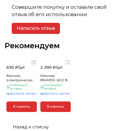
Совершите покупку и оставьте свой
отзыв об его использовании
Написать отзыв
Рекомендуем
630 ₽/
шт
2 390 ₽/
шт
Венчик,
Миксер
электрический
BRAYER, 600 Вт,
миксер-
5 скор.реж,
Самовывоз
Самовывоз
мини(_1_)
сегодня
турбо,насад.
сегодня
венчики, насад
Доставка завтра
Доставка завтра
для взбивания
В корзину
В корзину
Назад к списку