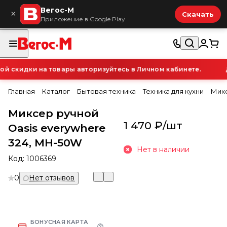
Вегос-М
×
Скачать
Приложение в Google Play
 скидки на товары авторизуйтесь в Личном кабинете.
Д
Главная
Каталог
Бытовая техника
Техника для кухни
Мик
Миксер ручной
1 470 ₽/
шт
Oasis everywhere
324, MH-50W
Нет в наличии
Код:
1006369
0
Нет отзывов
БОНУСНАЯ КАРТА