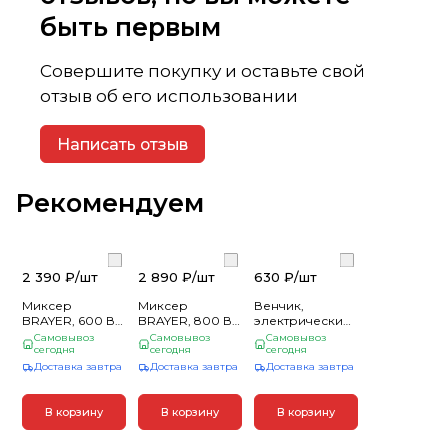
быть первым
Совершите покупку и оставьте свой
отзыв об его использовании
Написать отзыв
Рекомендуем
2 390 ₽/
шт
2 890 ₽/
шт
630 ₽/
шт
Миксер
Миксер
Венчик,
BRAYER, 600 Вт,
BRAYER, 800 Вт,
электрический
5 скор.реж,
5 скор.реж,
миксер-
Самовывоз
Самовывоз
Самовывоз
турбо,насад.
сегодня
турбо,насад.
сегодня
мини(_1_)
сегодня
венчики, насад
венчики, насад
Доставка завтра
Доставка завтра
Доставка завтра
для взбивания
для взбивания
В корзину
В корзину
В корзину