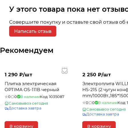
У этого товара пока нет отзы
Совершите покупку и оставьте свой отзыв об
Написать отзыв
Рекомендуем
1 290 ₽/
шт
2 250 ₽/
шт
Плитка электрическая
Электроплита WIL
OPTIMA OS-111B черный
НS-215 (2 чугун конф
mm/1000Вт.,185*1500
0
0
В наличии
Код:
1035087
корпус из нерж ста
0
0
В наличии
Код:
Самовывоз сегодня
черный)
Доставка завтра
Самовывоз сегодня
Доставка завтра
В корзину
В корзину