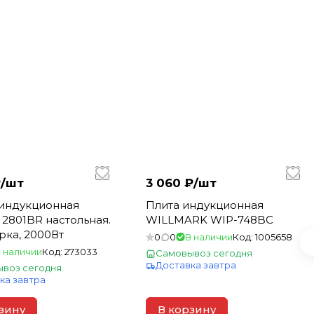
/
шт
3 060 ₽/
шт
 индукционная
Плита индукционная
2801BR настольная.
WILLMARK WIP-748BC
рка, 2000Вт
0
0
В наличии
Код:
1005658
 наличии
Код:
273033
Самовывоз сегодня
Доставка завтра
воз сегодня
ка завтра
зину
В корзину