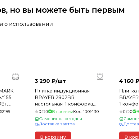
вов, но вы можете быть первым
 его использовании
3 290 ₽/
шт
4 160 ₽
LMARK
Плитка индукционная
Плитка
.*155
BRAYER 2802BR
BRAYER 
Вт,
настольная. 1 конфорка,
1 конфо
ли,
2000Вт
152199
0
0
В наличии
Код:
1001430
0
0
В
Самовывоз сегодня
Самовы
Доставка завтра
Достав
В корзину
В кор