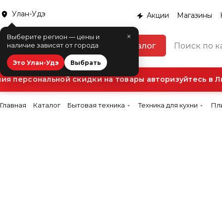
Улан-Удэ
Акции
Магазины
×
Выберите регион — цены и
Каталог
наличие зависят от города
Это Улан-Удэ
Выбрать
я персональной скидки на товары авторизуйтесь в Ли
Главная
Каталог
Бытовая техника
Техника для кухни
Пл