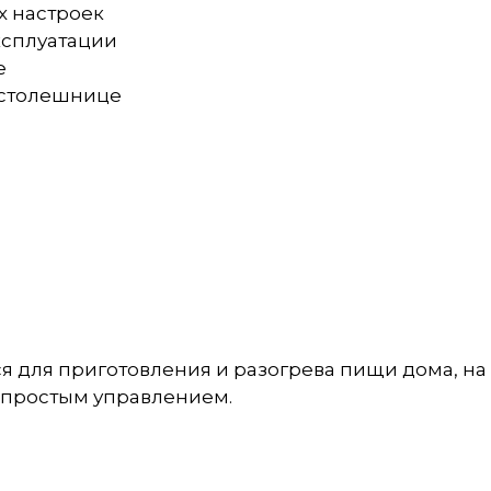
х настроек
ксплуатации
е
а столешнице
ся для приготовления и разогрева пищи дома, на 
 простым управлением.