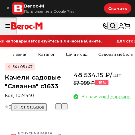
Вегос-М
×
Скачать
Приложение в Google Play
на товары авторизуйтесь в Личном кабинете.
Для отобр
Главная
Каталог
Дача и сад
Садовая мебель
54
05
47
48 534.15 ₽/
шт
Качели садовые
57 099 ₽
-15%
"Саванна" с1633
Код:
1024440
В наличии
в 1 магазине
0
Нет отзывов
БОНУСНАЯ КАРТА