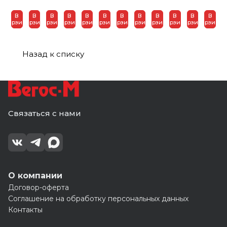
серый,
бежевые
арт.с1483
с904
полоску
ткань
В
В
В
В
В
В
В
В
В
В
В
В
круги))
корзину
корзину
корзину
корзину
корзину
корзину
корзину
корзину
корзину
корзину
корзину
корзину
С901,
с
1100
Назад к списку
Связаться с нами
О компании
Договор-оферта
Соглашение на обработку персональных данных
Контакты