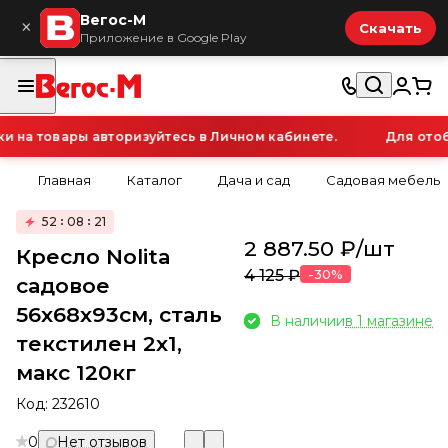
Вегос-М
×
Скачать
Приложение в Google Play
на товары авторизуйтесь в Личном кабинете.
Для отобр
Главная
Каталог
Дача и сад
Садовая мебель
52
08
21
2 887.50 ₽/
шт
Кресло Nolita
4 125 ₽
-30%
садовое
56х68х93см, сталь
В наличии
в 1 магазине
текстилен 2х1,
макс 120кг
Код:
232610
0
Нет отзывов