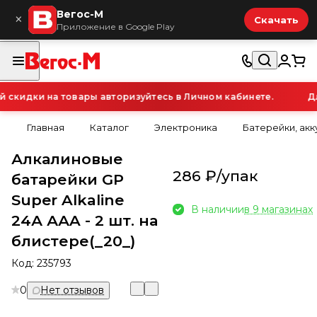
Вегос-М
×
Скачать
Приложение в Google Play
кидки на товары авторизуйтесь в Личном кабинете.
Для
Главная
Каталог
Электроника
Батерейки, ак
Алкалиновые
286 ₽/
упак
батарейки GP
Super Alkaline
В наличии
в 9 магазинах
24А ААA - 2 шт. на
блистере(_20_)
Код:
235793
0
Нет отзывов