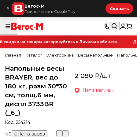
Вегос-М
×
Скачать
Приложение в Google Play
скидки на товары авторизуйтесь в Личном кабинете.
Дл
Главная
Каталог
Электроника
Весы напольные
Напольные
Напольные весы
2 090 ₽/
шт
BRAYER, вес до
180 кг, разм 30*30
Нет в наличии
см, толщ.6 мм,
диспл 3733BR
(_6_)
Код:
254214
0
Нет отзывов