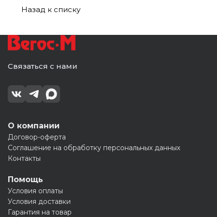
(4000)
блистере(_20_)
1.5В)
блистере(_40_)
(__)
(24)
Назад к списку
Связаться с нами
О компании
Договор-оферта
Соглашение на обработку персональных данных
Контакты
Помощь
Условия оплаты
Условия доставки
Гарантия на товар