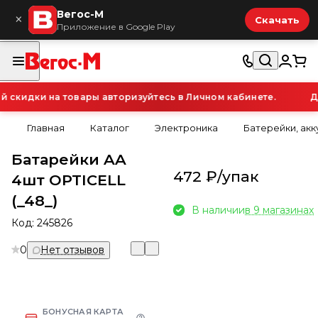
Вегос-М
×
Скачать
Приложение в Google Play
кидки на товары авторизуйтесь в Личном кабинете.
Дл
Главная
Каталог
Электроника
Батерейки, ак
Батарейки AA
472 ₽/
упак
4шт OPTICELL
(_48_)
В наличии
в 9 магазинах
Код:
245826
0
Нет отзывов
БОНУСНАЯ КАРТА