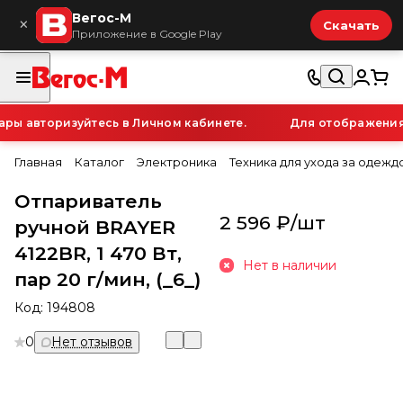
Вегос-М
×
Скачать
Приложение в Google Play
ы авторизуйтесь в Личном кабинете.
Для отображения п
Главная
Каталог
Электроника
Техника для ухода за одежд
Отпариватель
2 596 ₽/
шт
ручной BRAYER
4122BR, 1 470 Вт,
Нет в наличии
пар 20 г/мин, (_6_)
Код:
194808
0
Нет отзывов