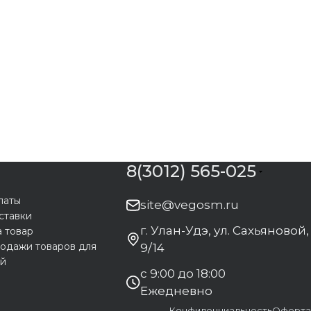
8(3012) 565-025
латы
site@vegosm.ru
ставки
г. Улан-Удэ, ул. Сахьяновой,
а товар
одажи товаров для
9/14
ей
с 9:00 до 18:00
Ежедневно
Конфиденциальность
Оферта