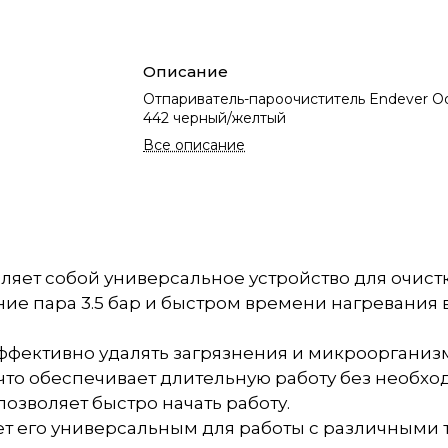
Описание
Отпариватель-пароочиститель Endever O
442 черный/желтый
Все описание
вляет собой универсальное устройство для очис
ие пара 3.5 бар и быстром времени нагревания в
эффективно удалять загрязнения и микроорганиз
 что обеспечивает длительную работу без необхо
 позволяет быстро начать работу.
ает его универсальным для работы с различными т