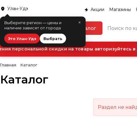
Улан-Удэ
Акции
Магазины
×
Выберите регион — цены и
Каталог
наличие зависят от города
Это Улан-Удэ
Выбрать
ния персональной скидки на товары авторизуйтесь в 
Главная
Каталог
Каталог
Раздел не най