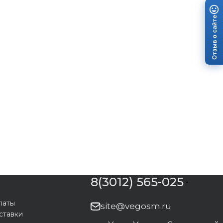
Отзыв о сайте
8(3012) 565-025
латы
site@vegosm.ru
ставки