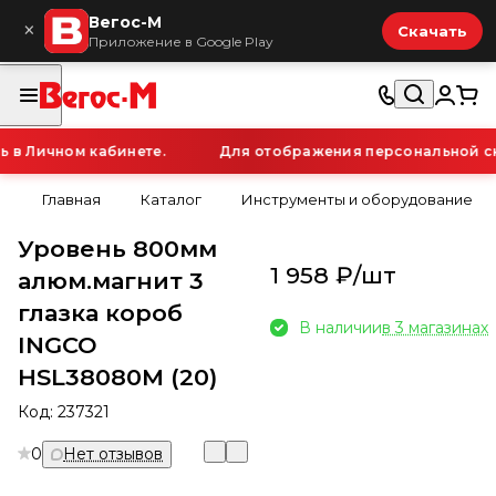
Вегос-М
×
Скачать
Приложение в Google Play
в Личном кабинете.
Для отображения персональной скид
Главная
Каталог
Инструменты и оборудование
Уровень 800мм
1 958 ₽/
шт
алюм.магнит 3
глазка короб
В наличии
в 3 магазинах
INGCO
HSL38080М (20)
Код:
237321
0
Нет отзывов