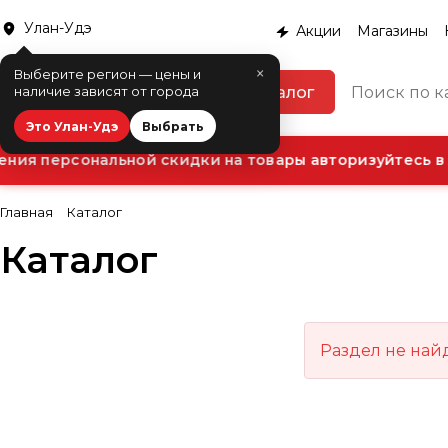
Улан-Удэ
Акции
Магазины
×
Выберите регион — цены и
Каталог
наличие зависят от города
Это Улан-Удэ
Выбрать
ния персональной скидки на товары авторизуйтесь в 
Главная
Каталог
Каталог
Раздел не най