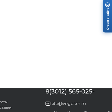
Отзыв о сайте
8(3012) 565-025
латы
site@vegosm.ru
ставки