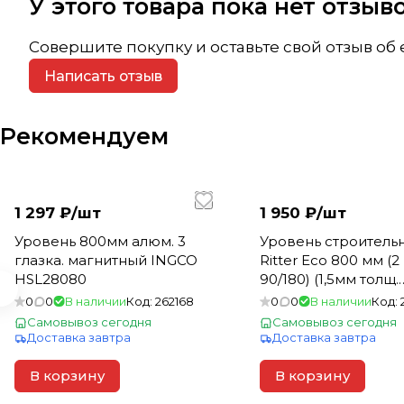
У этого товара пока нет отзы
Совершите покупку и оставьте свой отзыв об
Написать отзыв
Рекомендуем
1 297 ₽/
шт
1 950 ₽/
шт
Уровень 800мм алюм. 3
Уровень строитель
глазка. магнитный INGCO
Ritter Eco 800 мм (2
HSL28080
90/180) (1,5мм толщ.
алюминиевый) (30)
0
0
В наличии
Код:
262168
0
0
В наличии
Код:
Самовывоз сегодня
Самовывоз сегодня
Доставка завтра
Доставка завтра
В корзину
В корзину