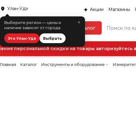
Улан-Удэ
Акции
Магазины
×
Выберите регион — цены и
Каталог
наличие зависят от города
Это Улан-Удэ
Выбрать
ния персональной скидки на товары авторизуйтесь в 
Главная
Каталог
Инструменты и оборудование
Измерител