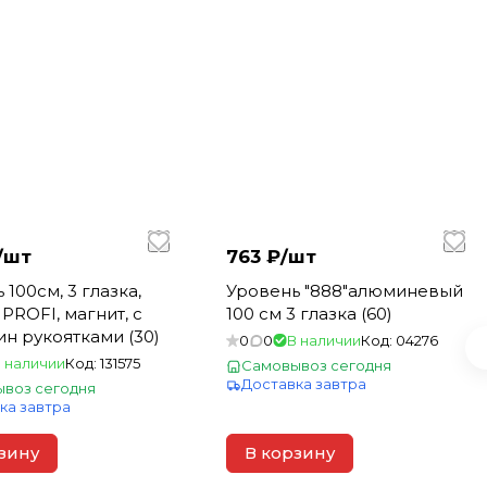
/
шт
763 ₽/
шт
 100см, 3 глазка,
Уровень "888"алюминевый
PROFI, магнит, c
100 см 3 глазка (60)
н рукоятками (30)
0
0
В наличии
Код:
04276
 наличии
Код:
131575
Самовывоз сегодня
Доставка завтра
воз сегодня
ка завтра
зину
В корзину