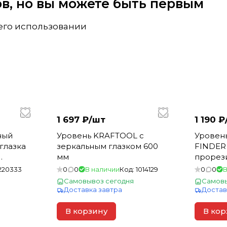
вов, но вы можете быть первым
 его использовании
1 697 ₽/
шт
1 190 ₽
ный
Уровень KRAFTOOL с
Уровень
 глазка
зеркальным глазком 600
FINDER 
мм
прорези
220333
0
0
В наличии
Код:
1014129
0
0
В
Самовывоз сегодня
Самовы
Доставка завтра
Достав
В корзину
В кор