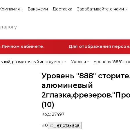
Компания
Вакансии
Доставка
Зарабатывайте с нами
Личном кабинете.
Для отображения персонал
ьный, разметочный инструмент
Уровни
Уровень "888" ст
Уровень "888" сторит
алюминевый
2глазка,фрезеров."Пр
(10)
Код:
27497
0
Нет отзывов