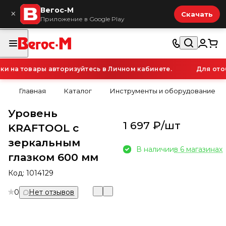
Вегос-М
×
Скачать
Приложение в Google Play
на товары авторизуйтесь в Личном кабинете.
Для отоб
Главная
Каталог
Инструменты и оборудование
Уровень
1 697 ₽/
шт
KRAFTOOL с
зеркальным
В наличии
в 6 магазинах
глазком 600 мм
Код:
1014129
0
Нет отзывов