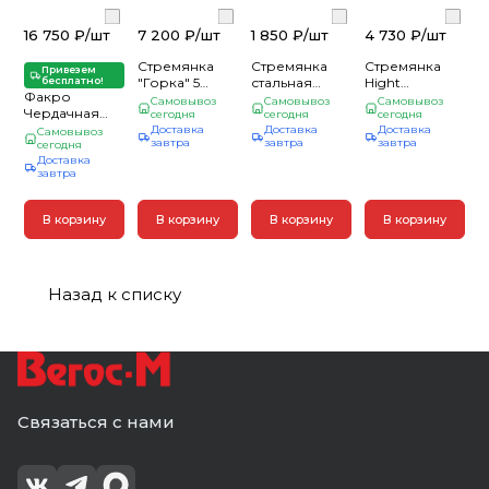
16 750 ₽/
шт
7 200 ₽/
шт
1 850 ₽/
шт
4 730 ₽/
шт
Стремянка
Стремянка
Стремянка
Привезем
бесплатно!
"Горка" 5
стальная
Hight
Факро
широких
двусторонняя
стальная, 6ти-
Самовывоз
Самовывоз
Самовывоз
Чердачная
ступеней (1)
сегодня
с
сегодня
ступенчатая (1)
сегодня
деревянная
Доставка
Доставка
Доставка
алюминиевыми
Самовывоз
завтра
завтра
завтра
лестница
сегодня
ступенями, 2
Доставка
OPTISTEP OLS
ступени,
завтра
FE 70х120х280
37x43x38.4см
(1)
В корзину
В корзину
В корзину
В корзину
Назад к списку
Связаться с нами