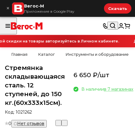
Вегос-М
×
Скачать
Приложение в Google Play
 скидки на товары авторизуйтесь в Личном кабинете.
Д
Главная
Каталог
Инструменты и оборудование
Стремянка
6 650 ₽/
шт
складывающаяся
сталь. 12
В наличии
в 7 магазинах
ступеней, до 150
кг.(60x333x15см).
Код:
1021262
0
Нет отзывов