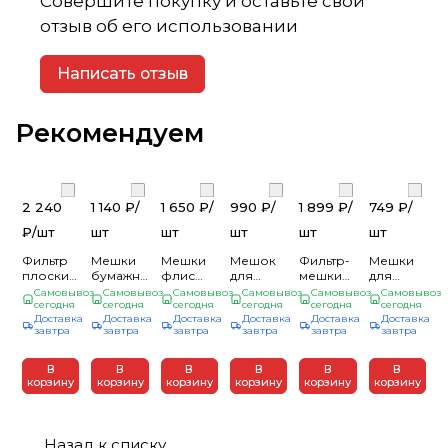
Совершите покупку и оставьте свой
отзыв об его использовании
Написать отзыв
Рекомендуем
2 240
1 140 ₽/
1 650 ₽/
990 ₽/
1 899 ₽/
749 ₽/
₽/
шт
шт
шт
шт
шт
шт
Фильтр
Мешки
Мешки
Мешок
Фильтр-
Мешки
плоский
бумажные
флис
для
мешки
для
складчатый
для
Karcher
пылесоса
Karcher к
строительн
Самовывоз
Самовывоз
Самовывоз
Самовывоз
Самовывоз
Самовывоз
к WD4-
сегодня
пылесоса
сегодня
WD 2
сегодня
нетканый
сегодня
WD4-
сегодня
пылесоса
сегодня
Доставка
Доставка
Доставка
Доставка
Доставка
Доставка
WD6
HVC1630
Plus/3
HVC1630,
WD6
синтетичес
завтра
завтра
завтра
завтра
завтра
завтра
30л
(4шт)
30л
(упак
30л, 4шт
Hanskonner,
Hanskonner,
4шт.)
Вихрь
5шт/уп
1шт/уп
В
В
В
В
В
В
корзину
корзину
корзину
корзину
корзину
корзину
Назад к списку