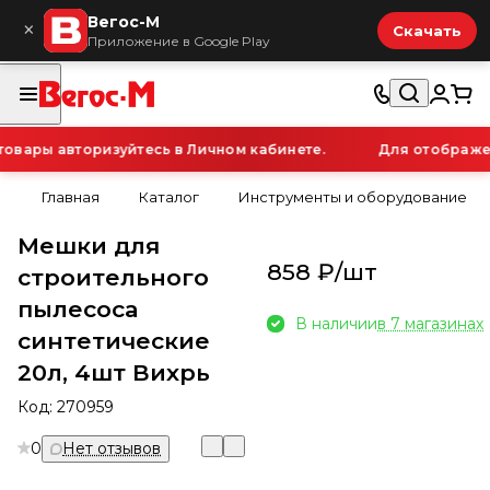
Вегос-М
×
Скачать
Приложение в Google Play
вары авторизуйтесь в Личном кабинете.
Для отображени
Главная
Каталог
Инструменты и оборудование
Мешки для
858 ₽/
шт
строительного
пылесоса
В наличии
в 7 магазинах
синтетические
20л, 4шт Вихрь
Код:
270959
0
Нет отзывов