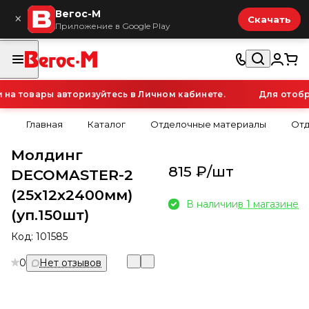
Вегос-М
×
Скачать
Приложение в Google Play
а товары авторизуйтесь в Личном кабинете.
Для отобра
Главная
Каталог
Отделочные материалы
Отд
Молдинг
815 ₽/
шт
DECOMASTER-2
(25х12х2400мм)
В наличии
в 1 магазине
(уп.150шт)
Код:
101585
0
Нет отзывов