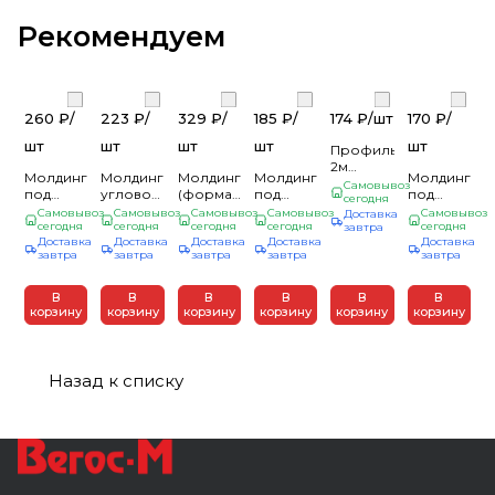
Рекомендуем
260 ₽/
223 ₽/
329 ₽/
185 ₽/
174 ₽/
шт
170 ₽/
шт
шт
шт
шт
шт
Профиль
2м
Молдинг
Молдинг
Молдинг
Молдинг
Молдинг
Wallstyl
Самовывоз
под
угловой
(форма
под
под
(РОССИЯ)
сегодня
покраску
под
треугольника)
покраску
покраску
Самовывоз
Самовывоз
Самовывоз
Самовывоз
Самовывоз
Доставка
WL7
Kr110M
сегодня
покраску
сегодня
под
сегодня
Kr107M/R
сегодня
Kr112M/R
сегодня
завтра
(100)
Доставка
Доставка
Доставка
Доставка
Доставка
(28*11*2000
Kr101M
покраску
18*10*2000мм
(26*12*2000
завтра
завтра
завтра
завтра
завтра
мм)
(18*18*2000
Kr128M
(уп.84шт)
мм)
(уп.116шт)
мм)
(30*30*2000
(уп.45шт)
(уп.144шт)
мм)
В
В
В
В
В
В
(уп.54шт)
корзину
корзину
корзину
корзину
корзину
корзину
Назад к списку