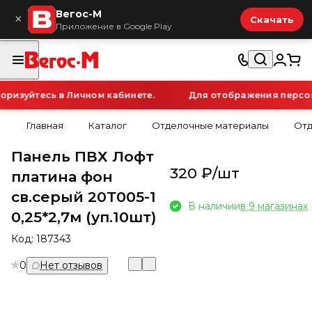
Вегос-М
×
Скачать
Приложение в Google Play
изуйтесь в Личном кабинете.
Для отображения персонал
Главная
Каталог
Отделочные материалы
Отд
Панель ПВХ Лофт
320 ₽/
шт
платина фон
св.серый 20Т005-1
В наличии
в 9 магазинах
0,25*2,7м (уп.10шт)
Код:
187343
0
Нет отзывов