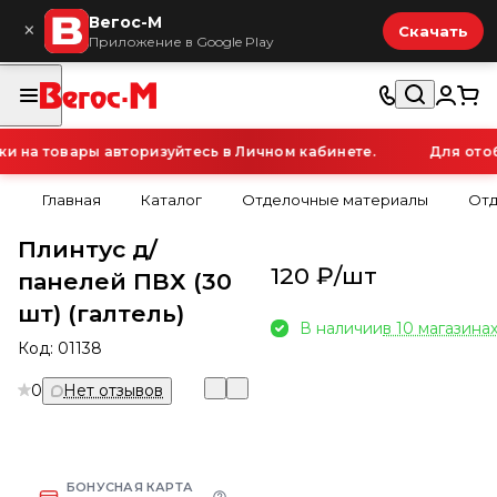
Вегос-М
×
Скачать
Приложение в Google Play
на товары авторизуйтесь в Личном кабинете.
Для отобр
Главная
Каталог
Отделочные материалы
Отд
Плинтус д/
120 ₽/
шт
панелей ПВХ (30
шт) (галтель)
В наличии
в 10 магазина
Код:
01138
0
Нет отзывов
БОНУСНАЯ КАРТА