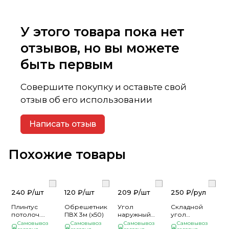
У этого товара пока нет
отзывов, но вы можете
быть первым
Совершите покупку и оставьте свой
отзыв об его использовании
Написать отзыв
Похожие товары
240 ₽/
шт
120 ₽/
шт
209 ₽/
шт
250 ₽/
рул
Плинтус
Обрешетник
Угол
Складной
потолоч.
ПВХ 3м (х50)
наружный
угол
серебро д/я
виниловый
Серенити
Самовывоз
Самовывоз
Самовывоз
Самовывоз