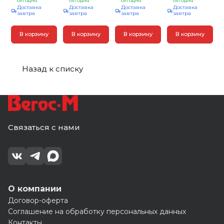
ПВХ панелей
сегодня
сегодня
Белый ясень
сегодня
2600*56
сегодня
Доставка
Доставка
Доставка
Доставка
(30)
2700*25*25мм
(40шт)
завтра
завтра
завтра
завтра
(уп.32шт)
В корзину
В корзину
В корзину
В корзину
Назад к списку
Связаться с нами
О компании
Договор-оферта
Соглашение на обработку персональных данных
Контакты