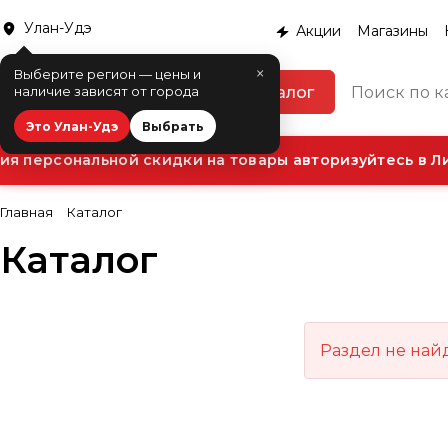
Улан-Удэ
Акции
Магазины
×
Выберите регион — цены и
Каталог
наличие зависят от города
Это Улан-Удэ
Выбрать
я персональной скидки на товары авторизуйтесь в Ли
Главная
Каталог
Каталог
Раздел не най