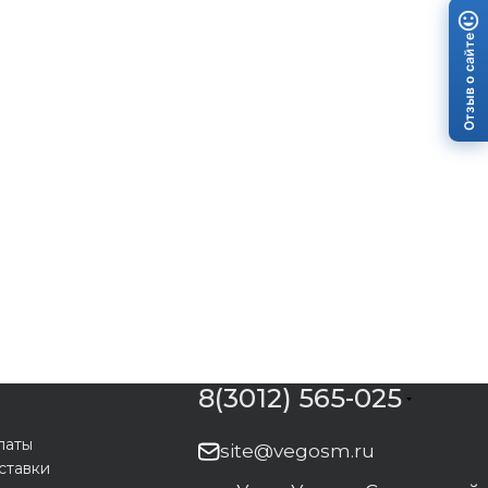
Отзыв о сайте
8(3012) 565-025
латы
site@vegosm.ru
ставки