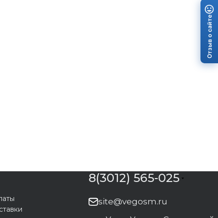
Отзыв о сайте
8(3012) 565-025
латы
site@vegosm.ru
ставки