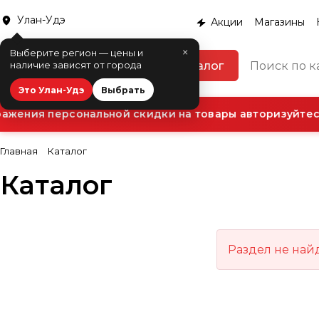
Улан-Удэ
Акции
Магазины
×
Выберите регион — цены и
Каталог
наличие зависят от города
Это Улан-Удэ
Выбрать
ажения персональной скидки на товары авторизуйтесь
Главная
Каталог
Каталог
Раздел не най