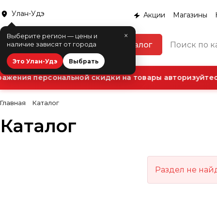
Улан-Удэ
Акции
Магазины
×
Выберите регион — цены и
Каталог
наличие зависят от города
Это Улан-Удэ
Выбрать
ажения персональной скидки на товары авторизуйтесь
Главная
Каталог
Каталог
Раздел не най