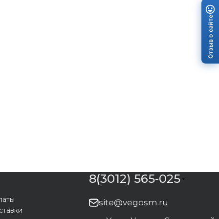
Отзыв о сайте
8(3012) 565-025
латы
site@vegosm.ru
ставки