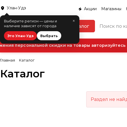
Улан-Удэ
Акции
Магазины
×
Выберите регион — цены и
Каталог
наличие зависят от города
Это Улан-Удэ
Выбрать
ения персональной скидки на товары авторизуйтесь в
Главная
Каталог
Каталог
Раздел не най