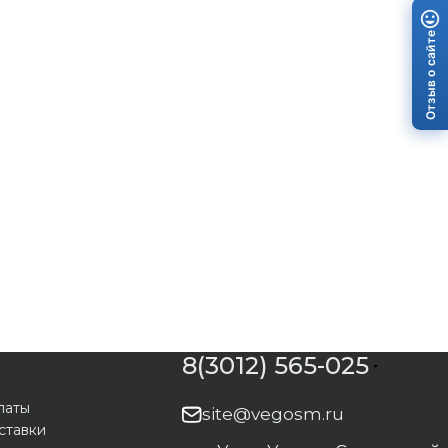
Отзыв о сайте
8(3012) 565-025
латы
site@vegosm.ru
ставки