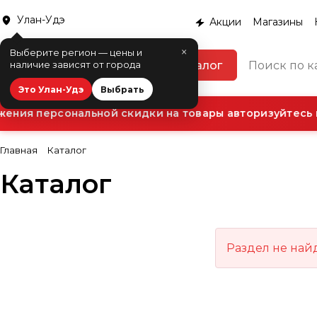
Улан-Удэ
Акции
Магазины
×
Выберите регион — цены и
Каталог
наличие зависят от города
Это Улан-Удэ
Выбрать
ения персональной скидки на товары авторизуйтесь в
Главная
Каталог
Каталог
Раздел не най