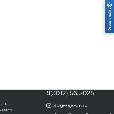
Отзыв о сайте
8(3012) 565-025
латы
site@vegosm.ru
ставки