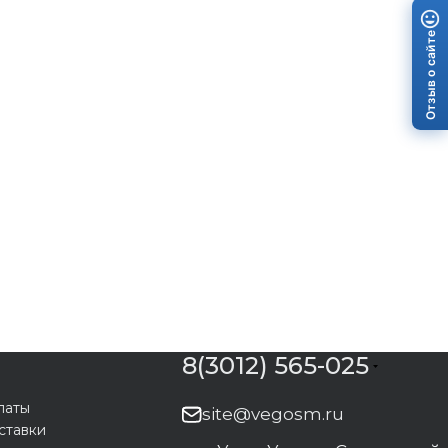
Отзыв о сайте
8(3012) 565-025
латы
site@vegosm.ru
ставки