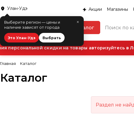
Улан-Удэ
Акции
Магазины
×
Выберите регион — цены и
Каталог
наличие зависят от города
Это Улан-Удэ
Выбрать
я персональной скидки на товары авторизуйтесь в Л
Главная
Каталог
Каталог
Раздел не най