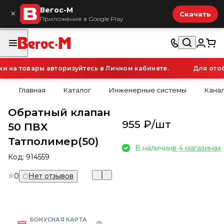
Вегос-М
×
Скачать
Приложение в Google Play
на товары авторизуйтесь в Личном кабинете.
Для отоб
Главная
Каталог
Инженерные системы
Кана
Обратный клапан
955 ₽/
шт
50 ПВХ
Татполимер(50)
В наличии
в 4 магазинах
Код:
914559
0
Нет отзывов
БОНУСНАЯ КАРТА