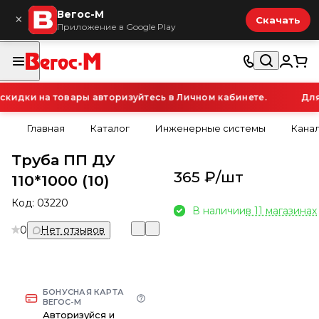
Вегос-М
×
Скачать
Приложение в Google Play
идки на товары авторизуйтесь в Личном кабинете.
Для 
Главная
Каталог
Инженерные системы
Кана
Труба ПП ДУ
365 ₽/
шт
110*1000 (10)
Код:
03220
В наличии
в 11 магазинах
0
Нет отзывов
БОНУСНАЯ КАРТА
ВЕГОС-М
Авторизуйся и