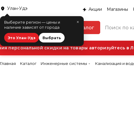
Улан-Удэ
Акции
Магазины
×
Выберите регион — цены и
Каталог
наличие зависят от города
Это Улан-Удэ
Выбрать
я персональной скидки на товары авторизуйтесь в Ли
Главная
Каталог
Инженерные системы
Канализация и во