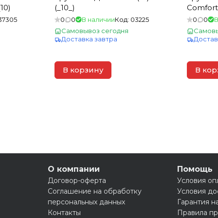
10)
(_10_)
Comfort"
37305
0
0
В наличии
Код:
03225
0
0
В
Самовывоз сегодня
Самовы
Доставка завтра
Достав
В корзину
В кор
О компании
Помощь
Договор-оферта
Условия оп
Соглашение на обработку
Условия до
персональных данных
Гарантия н
Контакты
Правила пр