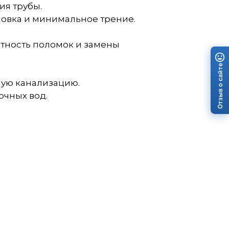
ия трубы.
ановка и минимальное трение.
тность поломок и замены
Отзыв о сайте
ную канализацию.
очных вод.