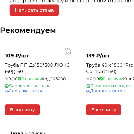
Совершите покупку и оставьте свой отзыв об
Написать отзыв
Рекомендуем
109 ₽/
шт
139 ₽/
шт
Труба ПП ДУ 50*500 ЛЮКС
Труба 40 х 1500 "Pro Aqua
(60)(_60_)
Comfort" (60)
0
0
В наличии
Код:
106008
0
0
В наличии
Код:
Самовывоз сегодня
Самовывоз сегодня
Доставка завтра
Доставка завтра
В корзину
В корзину
Назад к списку