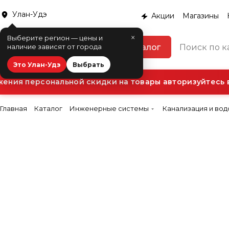
Улан-Удэ
Акции
Магазины
×
Выберите регион — цены и
Каталог
наличие зависят от города
Это Улан-Удэ
Выбрать
ния персональной скидки на товары авторизуйтесь в 
Главная
Каталог
Инженерные системы
Канализация и во