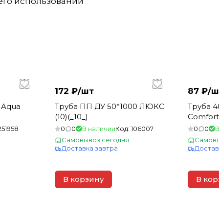
 его использовании
172 ₽/
шт
87 ₽/
ш
Труба ПП ДУ 50*1000 ЛЮКС
Труба 40 х 5
(10)(_10_)
Comfort"
251958
0
0
В наличии
Код:
106007
0
0
В
Самовывоз сегодня
Самовы
Доставка завтра
Достав
В корзину
В кор