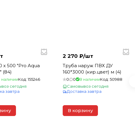
т
2 270 ₽/
шт
00 "Pro Aqua
Труба наруж ПВХ ДУ
 (84)
160*3000 (кир.цвет) м (4)
 наличии
Код:
155246
0
0
В наличии
Код:
50988
воз сегодня
Самовывоз сегодня
ка завтра
Доставка завтра
зину
В корзину