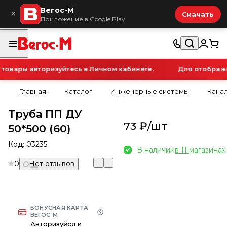
Вегос-М
×
Скачать
Приложение в Google Play
овары авторизуйтесь в Личном кабинете.
Для отображен
Главная
Каталог
Инженерные системы
Кана
Труба ПП ДУ
73 ₽/
шт
50*500 (60)
Код:
03235
В наличии
в 11 магазинах
0
Нет отзывов
БОНУСНАЯ КАРТА
ВЕГОС-М
Авторизуйся и