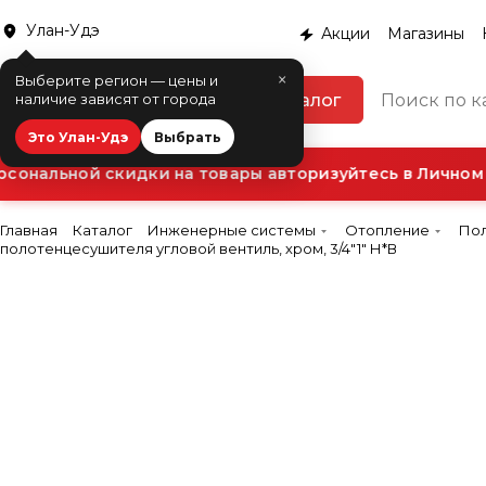
Улан-Удэ
Акции
Магазины
×
Выберите регион — цены и
Каталог
наличие зависят от города
Это Улан-Удэ
Выбрать
ональной скидки на товары авторизуйтесь в Личном 
Главная
Каталог
Инженерные системы
Отопление
По
полотенцесушителя угловой вентиль, хром, 3/4"1" Н*В