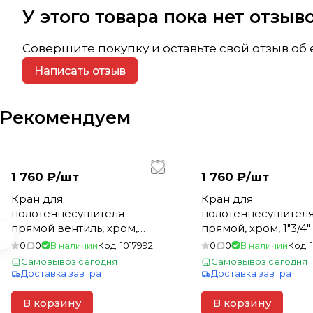
У этого товара пока нет отзы
Совершите покупку и оставьте свой отзыв об
Написать отзыв
Рекомендуем
1 760 ₽/
шт
1 760 ₽/
шт
Кран для
Кран для
полотенцесушителя
полотенцесушител
прямой вентиль, хром,
прямой, хром, 1"3/4"
3/4"1" Н*В
0
0
В наличии
Код:
1017992
0
0
В наличии
Код:
Самовывоз сегодня
Самовывоз сегодня
Доставка завтра
Доставка завтра
В корзину
В корзину