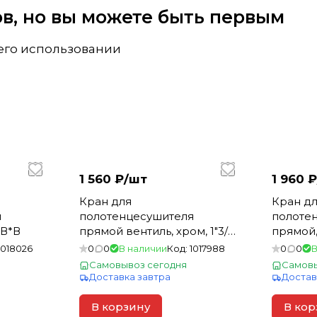
вов, но вы можете быть первым
 его использовании
1 560 ₽/
шт
1 960 ₽
Кран для
Кран д
я
полотенцесушителя
полоте
 В*В
прямой вентиль, хром, 1"3/4"
прямой, 
В*В
1018026
0
0
В наличии
Код:
1017988
0
0
В
Самовывоз сегодня
Самовы
Доставка завтра
Достав
В корзину
В кор