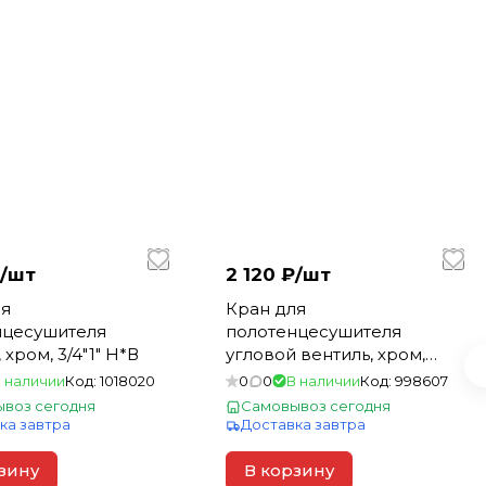
/
шт
2 120 ₽/
шт
ля
Кран для
нцесушителя
полотенцесушителя
хром, 3/4"1" Н*В
угловой вентиль, хром,
1"3/4" В*В
 наличии
Код:
1018020
0
0
В наличии
Код:
998607
воз сегодня
Самовывоз сегодня
ка завтра
Доставка завтра
зину
В корзину