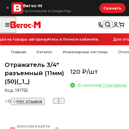
Вегос-М
×
Скачать
Приложение в Google Play
 на товары авторизуйтесь в Личном кабинете.
Для отоб
Главная
Каталог
Инженерные системы
Отоп
Отражатель 3/4"
120 ₽/
шт
разъемный (11мм)
(50)(_1_)
В наличии
в 3 магазинах
Код:
191755
0
Нет отзывов
БОНУСНАЯ КАРТА