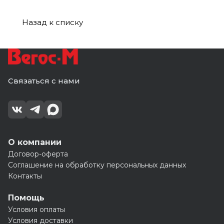
У
У
MP-
MP-
MP-
У
У
У
У
У
У
MP-
У
У
У
У
Назад к списку
Связаться с нами
О компании
Договор-оферта
Соглашение на обработку персональных данных
Контакты
Помощь
Условия оплаты
Условия доставки