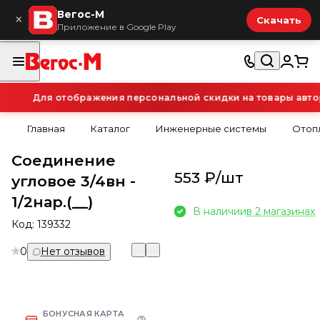
Вегос-М
×
Скачать
Приложение в Google Play
Для отображения персональной скидки на товары автори
Главная
Каталог
Инженерные системы
Отоп
Соединение
553 ₽/
шт
угловое 3/4вн -
1/2нар.(__)
В наличии
в 2 магазинах
Код:
139332
0
Нет отзывов
БОНУСНАЯ КАРТА