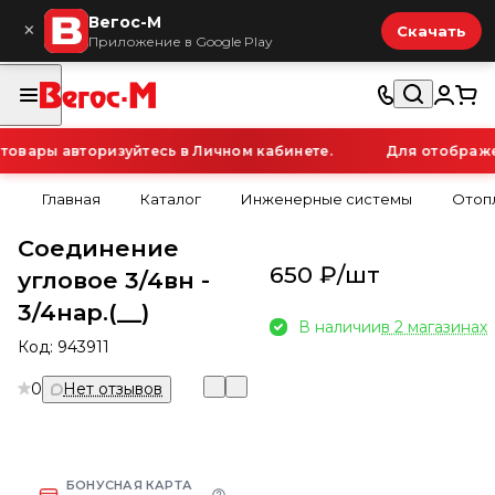
Вегос-М
×
Скачать
Приложение в Google Play
вары авторизуйтесь в Личном кабинете.
Для отображен
Главная
Каталог
Инженерные системы
Отоп
Соединение
650 ₽/
шт
угловое 3/4вн -
3/4нар.(__)
В наличии
в 2 магазинах
Код:
943911
0
Нет отзывов
БОНУСНАЯ КАРТА