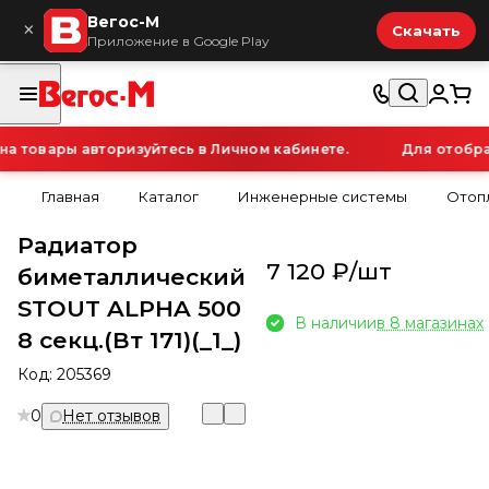
Вегос-М
×
Скачать
Приложение в Google Play
 товары авторизуйтесь в Личном кабинете.
Для отображ
Главная
Каталог
Инженерные системы
Отоп
Радиатор
7 120 ₽/
шт
биметаллический
STOUT ALPHA 500
В наличии
в 8 магазинах
8 секц.(Вт 171)(_1_)
Код:
205369
0
Нет отзывов