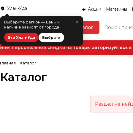
Улан-Удэ
Акции
Магазины
×
Выберите регион — цены и
Каталог
наличие зависят от города
Это Улан-Удэ
Выбрать
ния персональной скидки на товары авторизуйтесь в 
Главная
Каталог
Каталог
Раздел не най