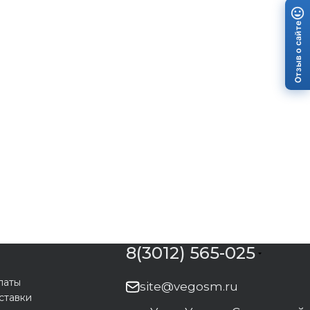
Отзыв о сайте
8(3012) 565-025
латы
site@vegosm.ru
ставки