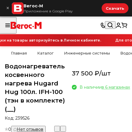
Вегос-М
×
Скачать
Приложение в Google Play
 на товары авторизуйтесь в Личном кабинете.
Для отоб
Главная
Каталог
Инженерные системы
Водо
Водонагреватель
37 500 ₽/
шт
косвенного
нагрева Hugard
В наличии
в 6 магазинах
Hug 100л. IFH-100
(тэн в комплекте)
(__)
Код:
239526
0
Нет отзывов