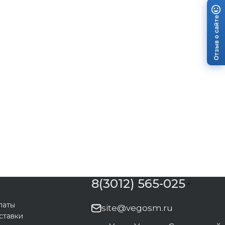
Отзыв о сайте
8(3012) 565-025
латы
site@vegosm.ru
ставки