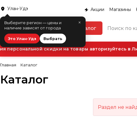
Улан-Удэ
Акции
Магазины
×
Выберите регион — цены и
Каталог
наличие зависят от города
Это Улан-Удэ
Выбрать
я персональной скидки на товары авторизуйтесь в Ли
Главная
Каталог
Каталог
Раздел не най