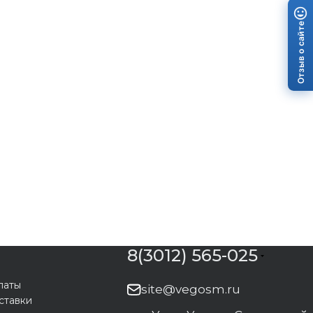
Отзыв о сайте
8(3012) 565-025
латы
site@vegosm.ru
ставки