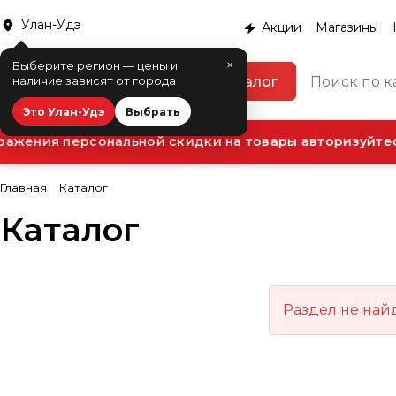
Улан-Удэ
Акции
Магазины
×
Выберите регион — цены и
Каталог
наличие зависят от города
Это Улан-Удэ
Выбрать
ажения персональной скидки на товары авторизуйтесь
Главная
Каталог
Каталог
Раздел не най