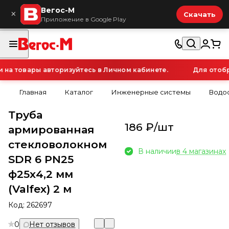
Вегос-М
×
Скачать
Приложение в Google Play
а товары авторизуйтесь в Личном кабинете.
Для отобра
Главная
Каталог
Инженерные системы
Водо
Труба
186 ₽/
шт
армированная
стекловолокном
В наличии
в 4 магазинах
SDR 6 PN25
ф25х4,2 мм
(Valfex) 2 м
Код:
262697
0
Нет отзывов