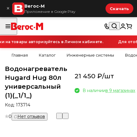
Вегос-М
×
Скачать
Приложение в Google Play
на товары авторизуйтесь в Личном кабинете.
Для отобр
Главная
Каталог
Инженерные системы
Водо
Водонагреватель
21 450 ₽/
шт
Hugard Hug 80л
универсальный
В наличии
в 9 магазинах
(1)(_1/1_)
Код:
173714
0
Нет отзывов