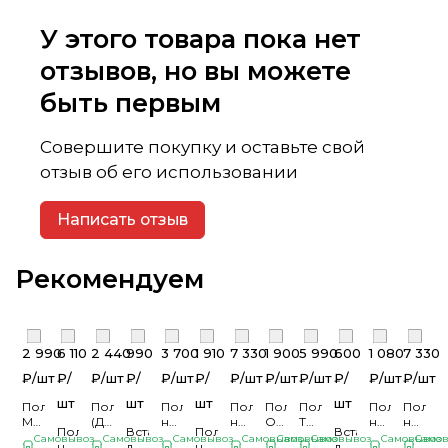
У этого товара пока нет
отзывов, но вы можете
быть первым
Совершите покупку и оставьте свой
отзыв об его использовании
Написать отзыв
Рекомендуем
2 990
6 110
2 440
990
3 700
1 910
7 330
1 900
5 990
600
1 080
7 330
₽/
шт
₽/
₽/
шт
₽/
₽/
шт
₽/
₽/
шт
₽/
шт
₽/
шт
₽/
₽/
шт
₽/
шт
шт
шт
шт
шт
Полка
Полка
Полка
Полка
Полка
Полка
Полка
Полка
Марвэл
(Дуб
настенная
навесная
Остин
ТИВОЛИ
навесная
навес
Полка
Вставка
Полка
Вставка
16.487
Сонома/
Оливер
САГА
16.484
(ЛДСП
Милан
САГА
Самовывоз
Самовывоз
Самовывоз
Самовывоз
Самовывоз
Самовывоз
Самовывоз
Само
навесная
для
настенная
для