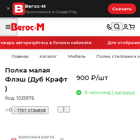
Вегос-М
×
Скачать
Приложение в Google Play
вары авторизуйтесь в Личном кабинете.
Для отображени
Главная
Каталог
Мебель
Полки, стеллажи и 
Полка малая
900 ₽/
шт
Флэш (Дуб Крафт
)
В наличии
в 1 магазине
Код:
1025976
0
Нет отзывов
БОНУСНАЯ КАРТА