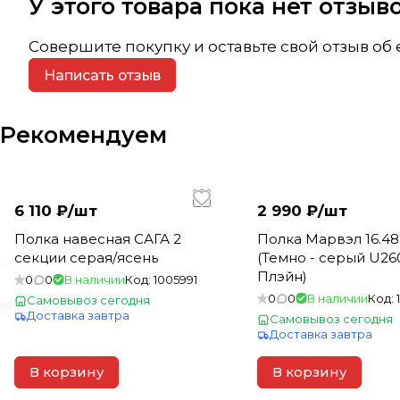
У этого товара пока нет отзы
Совершите покупку и оставьте свой отзыв об
Написать отзыв
Рекомендуем
6 110 ₽/
шт
2 990 ₽/
шт
Полка навесная САГА 2
Полка Марвэл 16.48
секции серая/ясень
(Темно - серый U260
Плэйн)
0
0
В наличии
Код:
1005991
0
0
В наличии
Код:
Самовывоз сегодня
Доставка завтра
Самовывоз сегодня
Доставка завтра
В корзину
В корзину