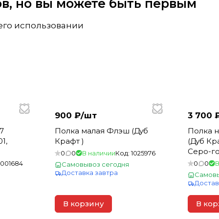
вов, но вы можете быть первым
 его использовании
900 ₽/
шт
3 700 
7
Полка малая Флэш (Дуб
Полка 
1,
Крафт )
(Дуб Кр
Серо-го
0
0
В наличии
Код:
1025976
1001684
0
0
В
Самовывоз сегодня
Доставка завтра
Самовы
Достав
В корзину
В кор