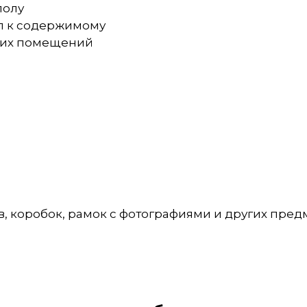
полу
уп к содержимому
очих помещений
 коробок, рамок с фотографиями и других предм