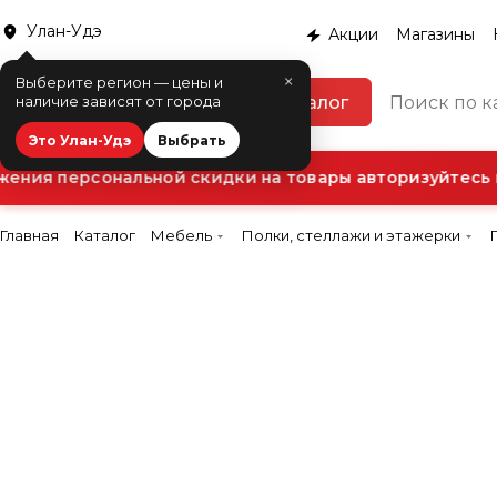
Улан-Удэ
Акции
Магазины
×
Выберите регион — цены и
Каталог
наличие зависят от города
Это Улан-Удэ
Выбрать
ения персональной скидки на товары авторизуйтесь в
Главная
Каталог
Мебель
Полки, стеллажи и этажерки