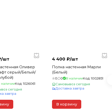
₽/
шт
4 400 ₽/
шт
настенная Оливер
Полка настенная Марли
афт серый/Белый/
(Белый)
лубой)
0
0
В наличии
Код:
1002851
 наличии
Код:
1026061
Самовывоз сегодня
Доставка завтра
воз сегодня
ка завтра
зину
В корзину