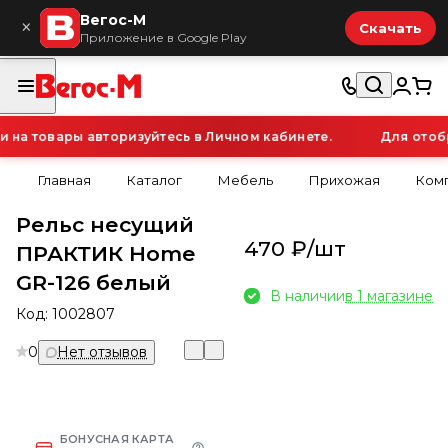
Вегос-М
×
Скачать
Приложение в Google Play
а товары авторизуйтесь в Личном кабинете.
Для отобр
Главная
Каталог
Мебель
Прихожая
Ком
Рельс несущий
470 ₽/
шт
ПРАКТИК Home
GR-126 белый
В наличии
в 1 магазине
Код:
1002807
0
Нет отзывов
БОНУСНАЯ КАРТА