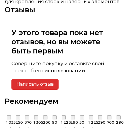
для крепления стоек и навесных элементов.
Отзывы
У этого товара пока нет
отзывов, но вы можете
быть первым
Совершите покупку и оставьте свой
отзыв об его использовании
Написать отзыв
Рекомендуем
1 035
250
370
1 305
200
90
1 225
290
50
1 225
290
700
290