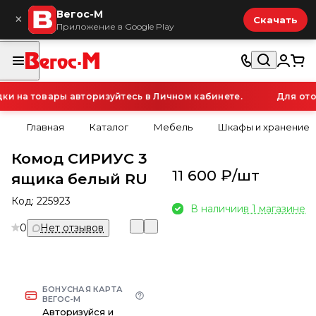
Вегос-М
×
Скачать
Приложение в Google Play
 на товары авторизуйтесь в Личном кабинете.
Для отоб
Главная
Каталог
Мебель
Шкафы и хранение
Комод СИРИУС 3
11 600 ₽/
шт
ящика белый RU
Код:
225923
В наличии
в 1 магазине
0
Нет отзывов
БОНУСНАЯ КАРТА
ВЕГОС-М
Авторизуйся и