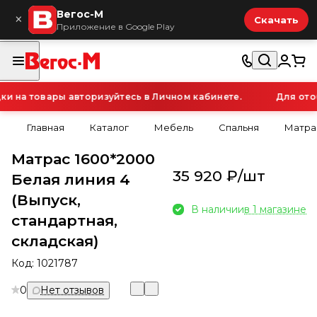
Вегос-М
×
Скачать
Приложение в Google Play
 на товары авторизуйтесь в Личном кабинете.
Для отоб
Главная
Каталог
Мебель
Спальня
Матра
Матрас 1600*2000
35 920 ₽/
шт
Белая линия 4
(Выпуск,
В наличии
в 1 магазине
стандартная,
складская)
Код:
1021787
0
Нет отзывов