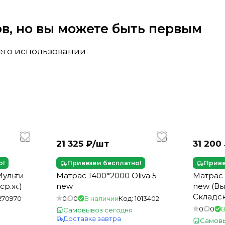
вов, но вы можете быть первым
 его использовании
21 325 ₽/
шт
31 200 
о!
Привезем бесплатно!
Приве
Мульти
Матрас 1400*2000 Oliva 5
Матрас 
 ср.ж.)
new
new (Вы
Складск
270970
0
0
В наличии
Код:
1013402
0
0
В
Самовывоз сегодня
Доставка завтра
Самовы