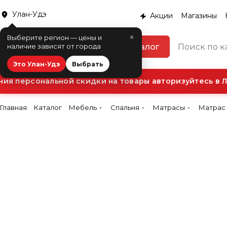
Улан-Удэ
Акции
Магазины
×
Выберите регион — цены и
Каталог
наличие зависят от города
Это Улан-Удэ
Выбрать
я персональной скидки на товары авторизуйтесь в Ли
Главная
Каталог
Мебель
Спальня
Матрасы
Матрас 